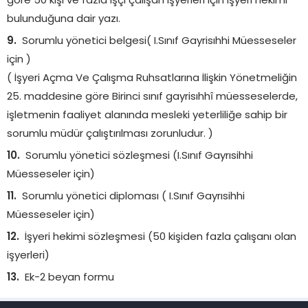
göre 50 kişi ve fazla işçi çalışan işyerleri için işyeri hekimi
bulunduğuna dair yazı.
Sorumlu yönetici belgesi( I.Sınıf Gayrisıhhi Müesseseler
için )
( İşyeri Açma Ve Çalışma Ruhsatlarına İlişkin Yönetmeliğin
25. maddesine göre Birinci sınıf gayrisıhhî müesseselerde,
işletmenin faaliyet alanında mesleki yeterliliğe sahip bir
sorumlu müdür çalıştırılması zorunludur. )
Sorumlu yönetici sözleşmesi (I.Sınıf Gayrısihhi
Müesseseler için)
Sorumlu yönetici diploması ( I.Sınıf Gayrısihhi
Müesseseler için)
İşyeri hekimi sözleşmesi (50 kişiden fazla çalışanı olan
işyerleri)
Ek-2 beyan formu